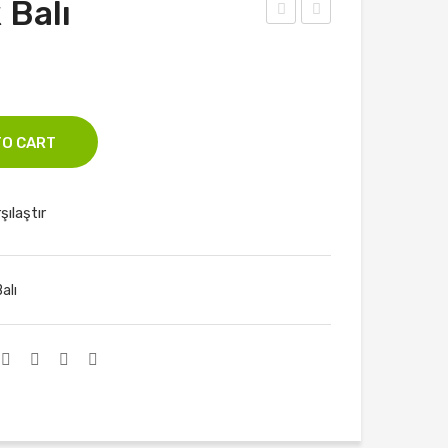
 Balı
öylü
UZ
m
LU
Ter
TE
eya
REY
TO CART
ğı
AĞI
şılaştır
alı