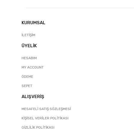
KURUMSAL
İLETIŞIM
ÜYELİK
HESABIM
MY ACCOUNT
ÖDEME
SEPET
ALIŞVERİŞ
MESAFELI SATIŞ SÖZLEŞMESI
KIŞISEL VERILER POLITIKASI
GIZLILIK POLITIKASI