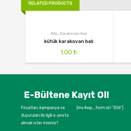
RELATED PRODUCTS
,
BAL
Karakovan Balı
kütük karakovan balı
1.00
₺
E-Bültene Kayıt Ol!
Fırsatları, kampanya ve
[mc4wp_form id="306"]
duyuruları ile ilgili e-posta
almak ister misiniz?