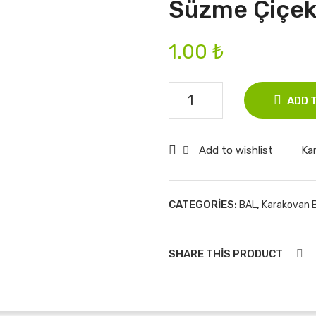
Süzme Çiçek
1.00
₺
Süzme
ADD 
Çiçek
Balı
Add to wishlist
Kar
quantity
CATEGORIES:
,
BAL
Karakovan B
SHARE THIS PRODUCT