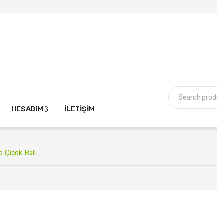
HESABIM
İLETIŞIM
 Çiçek Balı